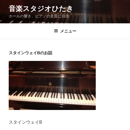
コ
音楽スタジオひたき
ン
ホールの響き、ピアノの音質に自信
テ
ン
ツ
メニュー
へ
ス
キ
スタインウェイBのお話
ッ
プ
スタインウェイB