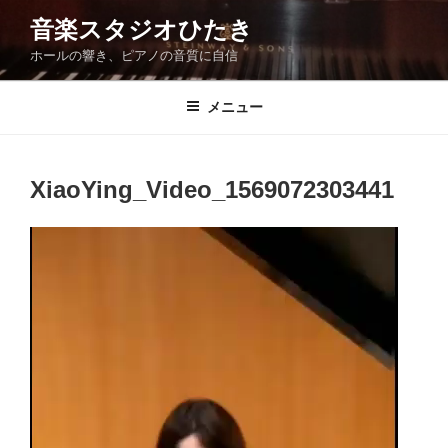
コ
音楽スタジオひたき
ン
ホールの響き、ピアノの音質に自信
テ
ン
ツ
メニュー
へ
ス
キ
XiaoYing_Video_1569072303441
ッ
プ
動
画
プ
レ
ー
ヤ
ー