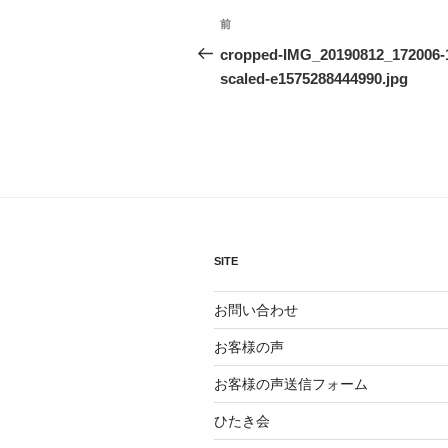
投
前
前
稿
の
cropped-IMG_20190812_172006-
投
scaled-e1575288444990.jpg
ナ
稿
ビ
ゲ
ー
シ
ョ
SITE
ン
お問い合わせ
お客様の声
お客様の声送信フォーム
ひたき会