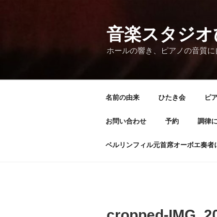
コ
ン
テ
音楽スタジオ
ン
ホールの響き、ピアノの音質に
ツ
へ
ス
キ
名前の由来
ひたき会
ピア
ッ
プ
お問い合わせ
予約
調律
ベルリンフィル元首席オーボエ奏者
cropped-IMG_2