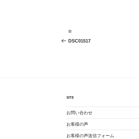
投
前
前
稿
の
DSC01517
投
ナ
稿
ビ
ゲ
ー
シ
SITE
ョ
お問い合わせ
ン
お客様の声
お客様の声送信フォーム