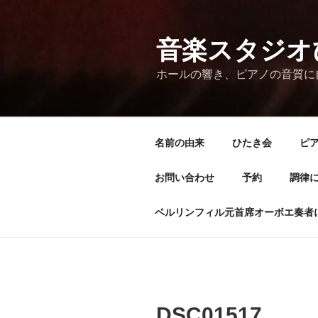
コ
ン
テ
音楽スタジオ
ン
ホールの響き、ピアノの音質に
ツ
へ
ス
キ
名前の由来
ひたき会
ピア
ッ
プ
お問い合わせ
予約
調律
ベルリンフィル元首席オーボエ奏者
DSC01517